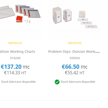
Quick view
Quick view


NIENHUIS
NIENHUIS
P
Roblem Slips: Division Working Charts
dition Working Charts
0142A0
559554
€137.20
€66.50
TTC
TTC
€114.33
€55.42
HT
HT


Stock fabricant disponible
Stock fabricant disponible