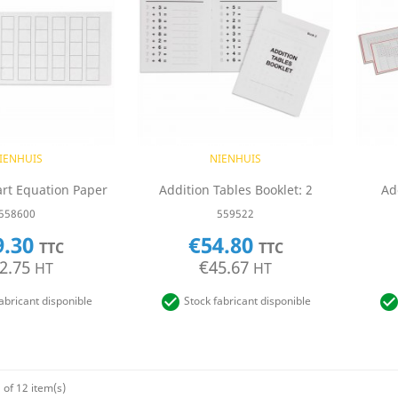
uick view
Quick view

IENHUIS
NIENHUIS
rt Equation Paper
Addition Tables Booklet: 2
Ad
558600
559522
9.30
€54.80
TTC
TTC
2.75
€45.67
HT
HT

abricant disponible
Stock fabricant disponible
of 12 item(s)