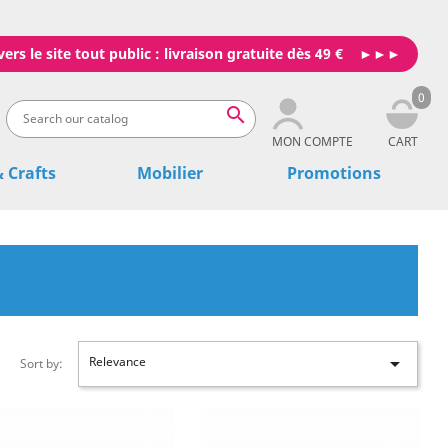
vers le site tout public : livraison gratuite dès 49 €
0

MON COMPTE
CART
& Crafts
Mobilier
Promotions

Relevance
Sort by: