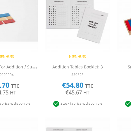
uick view
Quick view

IENHUIS
NIENHUIS
F
Irst 2 Strips For Addition / Subtraction Strip Board: Red / Blue / Natural
Addition Tables Booklet: 3
S
0920004
559523
.70
€54.80
TTC
TTC
4.75
€45.67
HT
HT

abricant disponible
Stock fabricant disponible