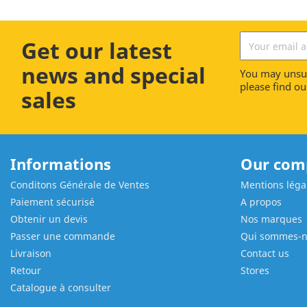
Get our latest
news and special
You may unsub
please find our
sales
Informations
Our com
Conditons Générale de Ventes
Mentions léga
Paiement sécurisé
A propos
Obtenir un devis
Nos marques
Passer une commande
Qui sommes-
Livraison
Contact us
Retour
Stores
Catalogue à consulter