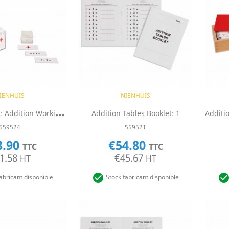
uick view
Quick view

IENHUIS
NIENHUIS
P
Roblem Slips: Addition Working Charts
Addition Tables Booklet: 1
559524
559521
3.90
€54.80
TTC
TTC
1.58
€45.67
HT
HT

abricant disponible
Stock fabricant disponible