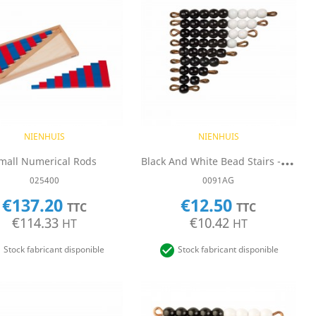
Quick view
Quick view


NIENHUIS
NIENHUIS
B
Lack And White Bead Stairs - Individual Beads: 1 Set (Glass)
mall Numerical Rods
025400
0091AG
€137.20
€12.50
TTC
TTC
€114.33
€10.42
HT
HT


Stock fabricant disponible
Stock fabricant disponible