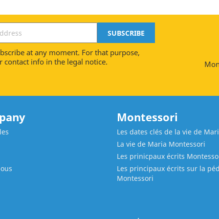
scribe at any moment. For that purpose,
 contact info in the legal notice.
Mont
pany
Montessori
les
Les dates clés de la vie de Mar
La vie de Maria Montessori
Les prinicpaux écrits Montesso
nous
Les principaux écrits sur la p
Montessori