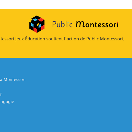
essori Jeux Éducation soutient l'action de Public Montessori.
ia Montessori
ri
édagogie