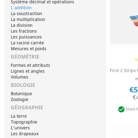
Système décimal et opérations
L'addition
La soustraction
La multiplication
La division
Les fractions
Les puissances
La racine carrée
Mesures et poids
GÉOMÉTRIE
Q

N
Formes et attributs
Lignes et angles
Volumes
0
BIOLOGIE
€5
Botanique
€
Zoologie
GÉOGRAPHIE

Stock f
La terre
Topographie
L'univers
Les drapeaux