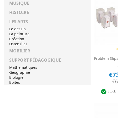
MUSIQUE
HISTOIRE
LES ARTS
Le dessin
La peinture
Création
Ustensiles
Q

N
MOBILIER
SUPPORT PÉDAGOGIQUE
Mathématiques
Géographie
€7
Biologie
€6
Boîtes

Stock f