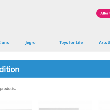
Aller 
3 ans
Jegro
Toys for Life
Arts 
dition
 products.