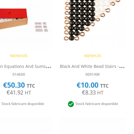
Quick view
Quick view


NIENHUIS
NIENHUIS
A
Ddition Equations And Sums Box
B
Lack And White Bead Stairs - Individual Beads: 1 Set (Nylon)
014600
0091AM
€50.30
€10.00
TTC
TTC
€41.92
€8.33
HT
HT


Stock fabricant disponible
Stock fabricant disponible