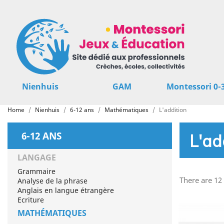
Nienhuis
GAM
Montessori 0-
Home
Nienhuis
6-12 ans
Mathématiques
L'addition
6-12 ANS
L'ad
LANGAGE
Grammaire
There are 12
Analyse de la phrase
Anglais en langue étrangère
Ecriture
MATHÉMATIQUES