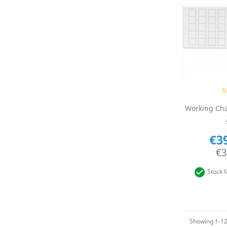
Q

N
Working Cha
€3
€3

Stock f
Showing 1-12 