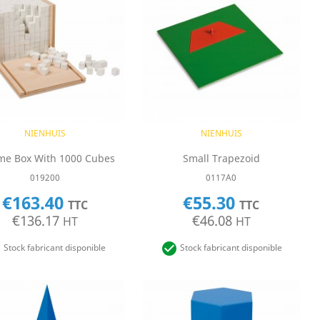
Quick view
Quick view


NIENHUIS
NIENHUIS
me Box With 1000 Cubes
Small Trapezoid
019200
0117A0
€163.40
€55.30
TTC
TTC
€136.17
€46.08
HT
HT


Stock fabricant disponible
Stock fabricant disponible