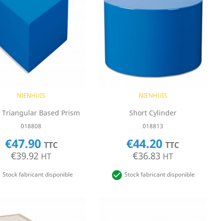
Quick view
Quick view


NIENHUIS
NIENHUIS
 Triangular Based Prism
Short Cylinder
018808
018813
€47.90
€44.20
TTC
TTC
€39.92
€36.83
HT
HT


Stock fabricant disponible
Stock fabricant disponible