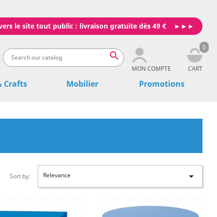
vers le site tout public : livraison gratuite dès 49 €
0

MON COMPTE
CART
& Crafts
Mobilier
Promotions

Relevance
Sort by: