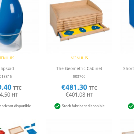
uick view
Quick view

IENHUIS
NIENHUIS
llipsoid
The Geometric Cabinet
Short
018815
003700
9.40
€481.30
TTC
TTC
4.50
€401.08
HT
HT

abricant disponible
Stock fabricant disponible