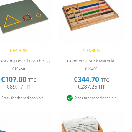
Quick view
Quick view


NIENHUIS
NIENHUIS
L
Arge Working Board For The Geometric Stick Material
Geometric Stick Material
0194A0
019400
€107.00
€344.70
TTC
TTC
€89.17
€287.25
HT
HT


Stock fabricant disponible
Stock fabricant disponible