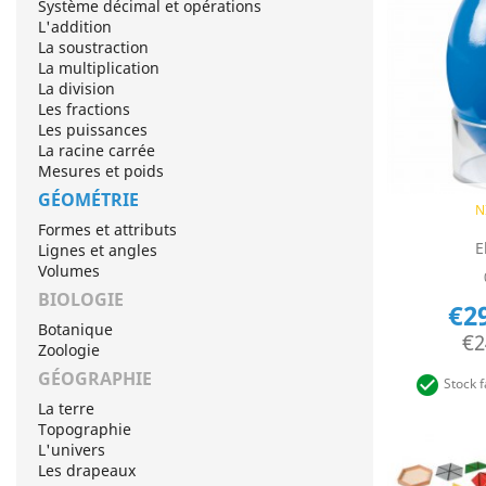
Système décimal et opérations
L'addition
La soustraction
La multiplication
La division
Les fractions
Les puissances
La racine carrée
Mesures et poids
GÉOMÉTRIE
Q

N
Formes et attributs
E
Lignes et angles
Volumes
BIOLOGIE
€2
Botanique
€2
Zoologie
GÉOGRAPHIE

Stock f
La terre
Topographie
L'univers
Les drapeaux