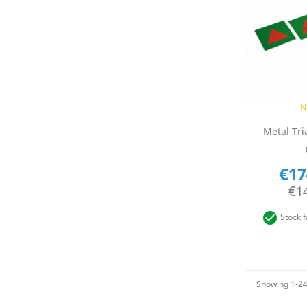
Q

N
Metal Tri
€17
€1

Stock f
Showing 1-24 