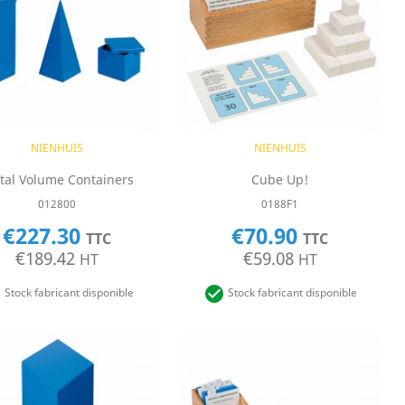
Quick view
Quick view


NIENHUIS
NIENHUIS
tal Volume Containers
Cube Up!
012800
0188F1
€227.30
€70.90
TTC
TTC
€189.42
€59.08
HT
HT


Stock fabricant disponible
Stock fabricant disponible