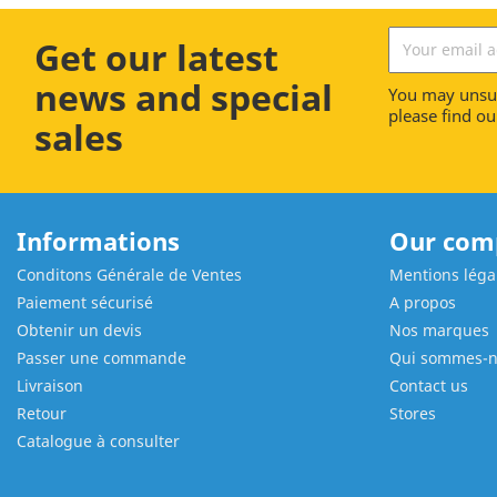
Get our latest
news and special
You may unsub
please find our
sales
Informations
Our com
Conditons Générale de Ventes
Mentions léga
Paiement sécurisé
A propos
Obtenir un devis
Nos marques
Passer une commande
Qui sommes-
Livraison
Contact us
Retour
Stores
Catalogue à consulter