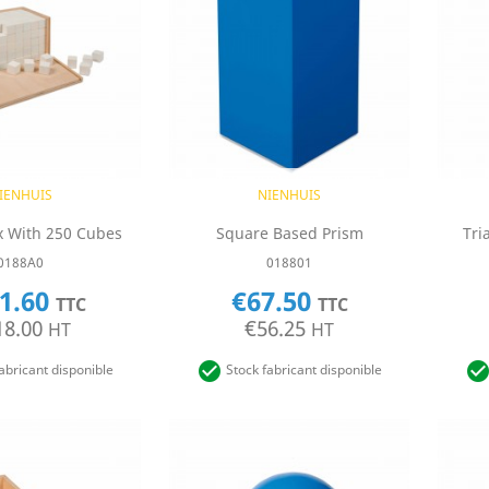
uick view
Quick view

IENHUIS
NIENHUIS
 With 250 Cubes
Square Based Prism
Tri
0188A0
018801
1.60
€67.50
TTC
TTC
18.00
€56.25
HT
HT

abricant disponible
Stock fabricant disponible