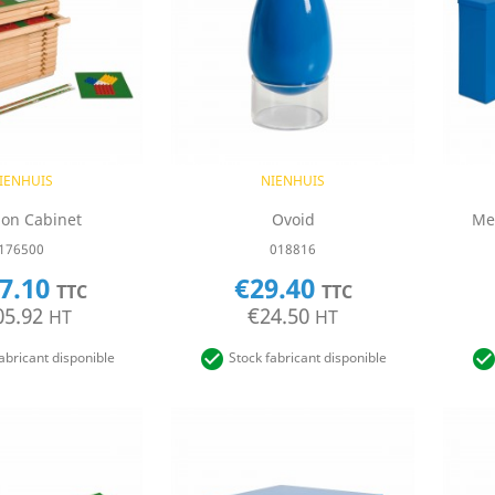
uick view
Quick view

IENHUIS
NIENHUIS
ion Cabinet
Ovoid
Me
176500
018816
7.10
€29.40
TTC
TTC
05.92
€24.50
HT
HT

abricant disponible
Stock fabricant disponible