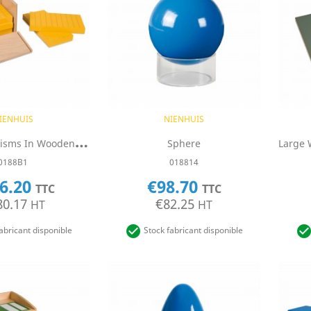
uick view
Quick view

IENHUIS
NIENHUIS
F
Ive Yellow Prisms In Wooden Box
Sphere
0188B1
018814
6.20
€98.70
TTC
TTC
80.17
€82.25
HT
HT

abricant disponible
Stock fabricant disponible