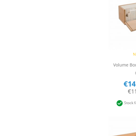
Q

N
Volume Box
€14
€1

Stock f