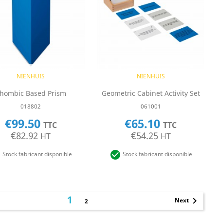
Quick view
Quick view


NIENHUIS
NIENHUIS
hombic Based Prism
Geometric Cabinet Activity Set
018802
061001
€99.50
€65.10
TTC
TTC
€82.92
€54.25
HT
HT


Stock fabricant disponible
Stock fabricant disponible
1

Next
2