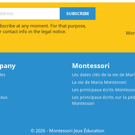
scribe at any moment. For that purpose,
 contact info in the legal notice.
Mont
pany
Montessori
les
Les dates clés de la vie de Mar
La vie de Maria Montessori
Les prinicpaux écrits Montesso
nous
Les principaux écrits sur la p
Montessori
© 2026 - Montessori Jeux Éducation