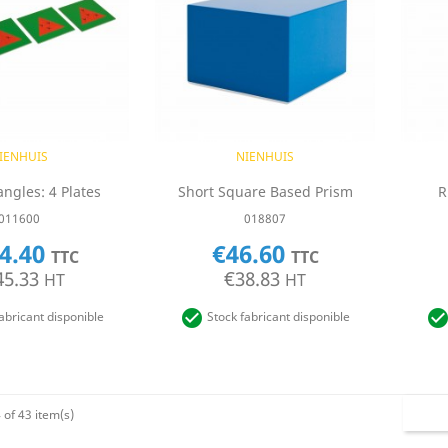
uick view
Quick view

IENHUIS
NIENHUIS
angles: 4 Plates
Short Square Based Prism
R
011600
018807
4.40
€46.60
TTC
TTC
45.33
€38.83
HT
HT

abricant disponible
Stock fabricant disponible
of 43 item(s)