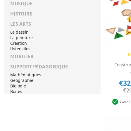
MUSIQUE
HISTOIRE
LES ARTS
Le dessin
La peinture
Création
Ustensiles
Q

N
MOBILIER
Construc
SUPPORT PÉDAGOGIQUE
Mathématiques
Géographie
€32
Biologie
€2
Boîtes

Stock f