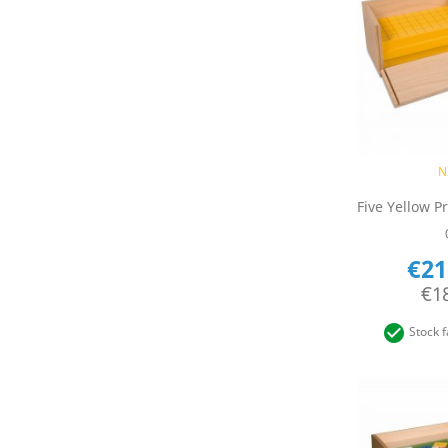
Q

N
€21
€1

Stock f