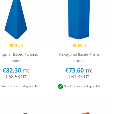
Quick view
Quick view


NIENHUIS
NIENHUIS
angular Based Pyramid
Hexagonal Based Prism
018810
018805
€82.30
€73.60
TTC
TTC
€68.58
€61.33
HT
HT


Stock fabricant disponible
Stock fabricant disponible