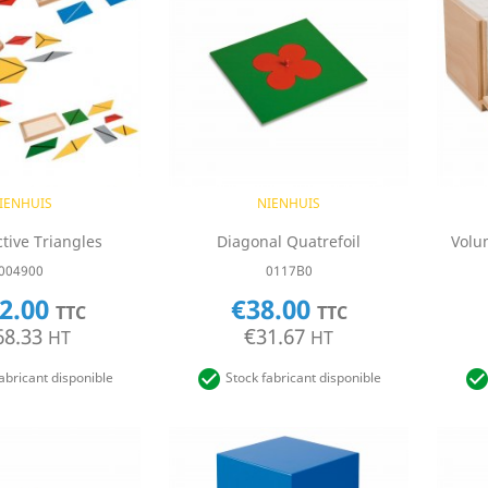
uick view
Quick view

IENHUIS
NIENHUIS
tive Triangles
Diagonal Quatrefoil
Volu
004900
0117B0
2.00
€38.00
TTC
TTC
68.33
€31.67
HT
HT

abricant disponible
Stock fabricant disponible