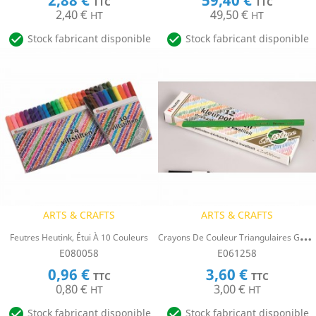
2,88 €
59,40 €
TTC
TTC
2,40 €
49,50 €
HT
HT


Stock fabricant disponible
Stock fabricant disponible
ARTS & CRAFTS
ARTS & CRAFTS
C
Rayons De Couleur Triangulaires Goldline, Heutink, Étui De 12 Crayons, Vert Cla
Feutres Heutink, Étui À 10 Couleurs
E080058
E061258
0,96 €
3,60 €
TTC
TTC
0,80 €
3,00 €
HT
HT


Stock fabricant disponible
Stock fabricant disponible