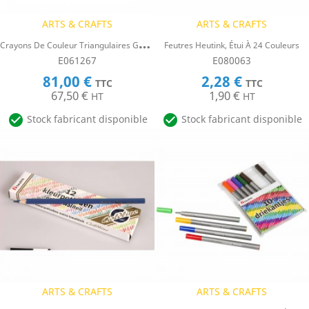
ARTS & CRAFTS
ARTS & CRAFTS
C
Rayons De Couleur Triangulaires Goldline, Heutink, Boîte De 288 Crayons
Feutres Heutink, Étui À 24 Couleurs
E061267
E080063
81,00 €
2,28 €
TTC
TTC
67,50 €
1,90 €
HT
HT


Stock fabricant disponible
Stock fabricant disponible
ARTS & CRAFTS
ARTS & CRAFTS