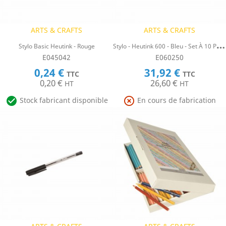
ARTS & CRAFTS
ARTS & CRAFTS
S
Tylo - Heutink 600 - Bleu - Set À 10 Pièces
Stylo Basic Heutink - Rouge
E045042
E060250
0,24 €
31,92 €
TTC
TTC
0,20 €
26,60 €
HT
HT


Stock fabricant disponible
En cours de fabrication