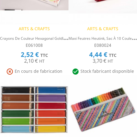
ARTS & CRAFTS
ARTS & CRAFTS
C
Rayons De Couleur Hexagonal Goldline - Heutink - Étui De 12 Crayons - Violet
M
Axi Feutres Heutink, Sac À 10 Couleurs
E061008
E080024
2,52 €
4,44 €
TTC
TTC
2,10 €
3,70 €
HT
HT


En cours de fabrication
Stock fabricant disponible