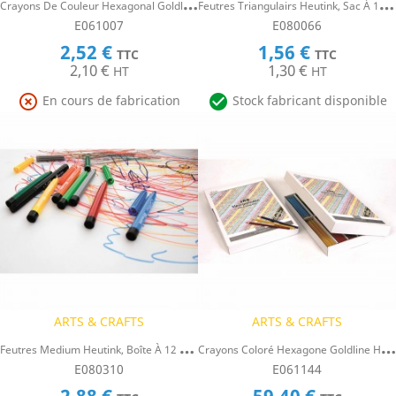
C
Rayons De Couleur Hexagonal Goldline - Heutink - Étui De 12 Crayons - Bleu Fonc
F
Eutres Triangulairs Heutink, Sac À 10 Couleurs
E061007
E080066
2,52 €
1,56 €
TTC
TTC
2,10 €
1,30 €
HT
HT


En cours de fabrication
Stock fabricant disponible
ARTS & CRAFTS
ARTS & CRAFTS
F
Eutres Medium Heutink, Boîte À 12 Couleurs
C
Rayons Coloré Hexagone Goldline Heutink, Boîte De 288 Crayons
E080310
E061144