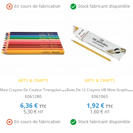


En cours de fabrication
Stock fabricant disponible
ARTS & CRAFTS
ARTS & CRAFTS
M
Axi Crayons De Couleur Triangulaires Goldline, Heutink, Étui De 12 Crayons, Cou
B
Oite De 12 Crayons HB Mine Graphite - Forme Hexagonale
E061280
E061065
6,36 €
1,92 €
TTC
TTC
5,30 €
1,60 €
HT
HT


En cours de fabrication
Stock fabricant disponible