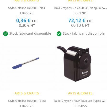
ARTS & CRAFTS
ARTS & CRAFTS
M
Axi Crayons De Couleur Triangulaires Goldline, Heutink, Boîte De 144 Couleurs
Stylo Goldline Heutink - Noir
E045028
E061281
0,36 €
72,12 €
TTC
TTC
0,30 €
60,10 €
HT
HT


Stock fabricant disponible
Stock fabricant disponible
ARTS & CRAFTS
ARTS & CRAFTS
T
Aille-Crayon : Pour Tous Les Types De Crayons - Modèle De Table
Stylo Goldline Heutink - Bleu
E045026
E035055