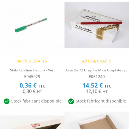
ARTS & CRAFTS
ARTS & CRAFTS
B
Oite De 72 Crayons Mine Graphite HB - Forme Triangulaire
Stylo Goldline Heutink - Vert
E045029
E061240
0,36 €
14,52 €
TTC
TTC
0,30 €
12,10 €
HT
HT


Stock fabricant disponible
Stock fabricant disponible